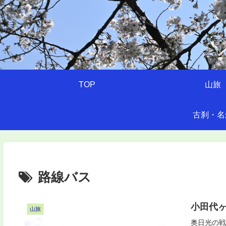
TOP
山旅
古刹・名
路線バス
小田代
山旅
奥日光の戦