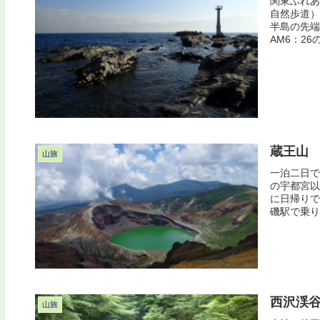
関東ふれあ
自然歩道）
半島の先端
AM6：26
蔵王山
山旅
一泊二日で
の宇都宮以
に日帰りで
磯駅で乗り
西沢渓
山旅