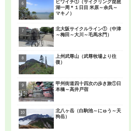
ビワイチ①（サイクリング琵琶
湖一周＊１日目 米原～余呉～
マキノ）
北大阪サイクルライン①（中津
～梅田～大川～毛馬水門）
上州武尊山（武尊牧場より往
復）
甲州街道四十四次の歩き旅①日
本橋～高井戸宿
北八ヶ岳（白駒池～にゅう～天
狗岳）