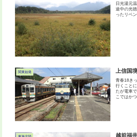
日光湯元温
途中の光徳
ったリベン
上信国境
関東始発
青春18き
行くことに
たが電車で
こではかつ
越前福
東海北陸