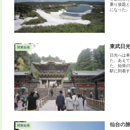
乗り放題と
になった。
東武日
関東始発
日光へは車
た。あえて
た。始発の
駅に到着す
仙台の
関東始発