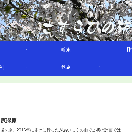
山旅・輪旅・古刹をさすらふツアーレポ
輪旅
旧
刹
鉄旅
ヶ原湿原
場ヶ原。2016年に歩きに行ったがあいにくの雨で当初の計画では