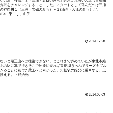
いの道 神奈川１「三浦・岩礁のみち」関東ふれあいの道（首都圏
走破をチャレンジすることにした。スタートとして選んだのは三浦
の神奈川１（三浦・岩礁のみち）～２(油壷・入江のみち）だ。
のTXに乗車し、山手...
2014.12.28
ないと蔵王山へは往復できない、とこれまで諦めていたが東北本線
北の駅に車で行きそこで始発に乗れば青春18きっぷでリーズナブル
きることに気付き蔵王へと向かった。矢板駅の始発に乗車する。黒
換える。上野始発に...
2014.08.03
谷