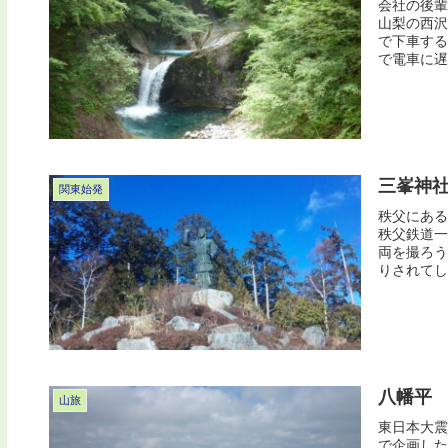
会社の後輩
山梨の西沢
で下車する
で電車に遅
三峯神
関東始発
秩父にある
秩父鉄道一
両を撮ろう
りされてし
八幡平
山旅
東日本大震
で企画した