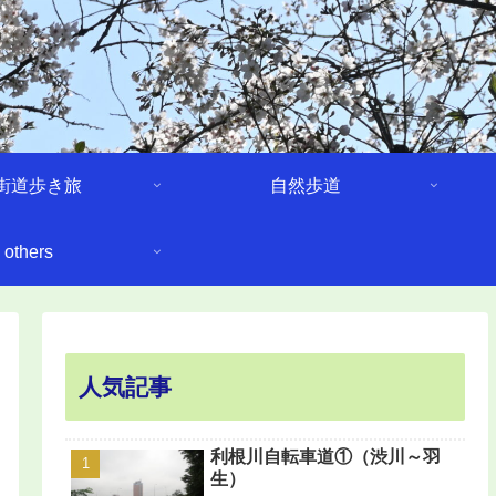
街道歩き旅
自然歩道
others
人気記事
利根川自転車道①（渋川～羽
生）