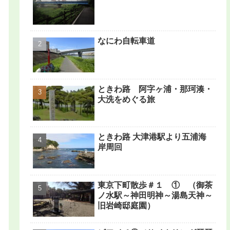
なにわ自転車道
ときわ路 阿字ヶ浦・那珂湊・
大洗をめぐる旅
ときわ路 大津港駅より五浦海
岸周回
東京下町散歩＃１ ① （御茶
ノ水駅～神田明神～湯島天神～
旧岩崎邸庭園）