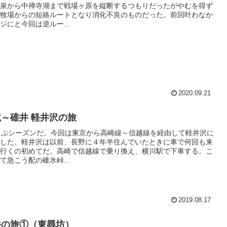
泉から中禅寺湖まで戦場ヶ原を縦断するつもりだったがやむを得ず
牧場からの短絡ルートとなり消化不良のものだった。前回叶わなか
ジにと今回は逆ルー...
2020.09.21
～碓井 軽井沢の旅
っぷシーズンだ。今回は東京から高崎線～信越線を経由して軽井沢に
した。軽井沢は以前、長野に４年半住んでいたときに車で何回も来
行くの初めてだ。高崎で信越線で乗り換え、横川駅で下車する。こ
て急こう配の碓氷峠...
2019.08.17
井の旅①（東尋坊）