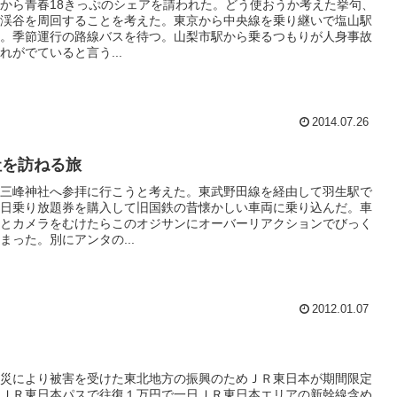
から青春18きっぷのシェアを請われた。どう使おうか考えた挙句、
渓谷を周回することを考えた。東京から中央線を乗り継いで塩山駅
。季節運行の路線バスを待つ。山梨市駅から乗るつもりが人身事故
れがでていると言う...
2014.07.26
社を訪ねる旅
三峰神社へ参拝に行こうと考えた。東武野田線を経由して羽生駅で
日乗り放題券を購入して旧国鉄の昔懐かしい車両に乗り込んだ。車
とカメラをむけたらこのオジサンにオーバーリアクションでびっく
まった。別にアンタの...
2012.01.07
災により被害を受けた東北地方の振興のためＪＲ東日本が期間限定
ＪＲ東日本パスで往復１万円で一日ＪＲ東日本エリアの新幹線含め