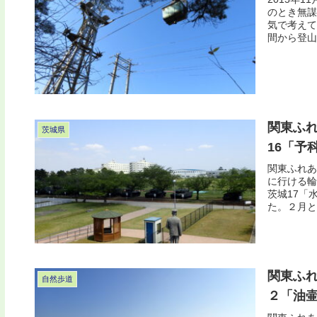
のとき無謀
気で考えて
間から登山
関東ふれ
茨城県
16「予
関東ふれあ
に行ける輪
茨城17「
た。２月と
関東ふ
自然歩道
２「油