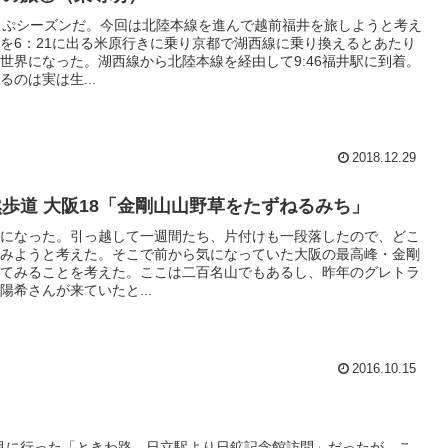
っぷシーズンだ。今回は北陸本線を進んで越前福井を旅しようと考え
を6：21に出る米原行きに乗り京都で湖西線に乗り換えるとあたり
世界になった。湖西線から北陸本線を経由して9:46福井駅に到着。
るのは実は生...
2018.12.29
歩道 大阪18「金剛山山野草をたずねるみち」
になった。引っ越して一週間たち、片付けも一段落したので、どこ
みようと考えた。そこで前から気になっていた大阪の最高峰・金剛
てみることを考えた。ここは二百名山でもあるし、昨年のグレトラ
陽希さんが来ていたと...
2016.10.15
11月に行った「ときわ路 日立駅より日鉱記念館訪問」だったが、こ