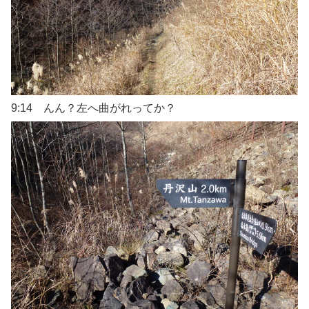
9:14 んん？左へ曲がれってか？