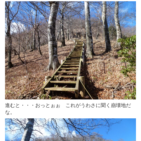
進むと・・・おっとぉぉ これがうわさに聞く崩壊地だ
な。