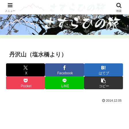
山旅・輪旅・古刹をさすらふツアーレポ
メニュー
検索
丹沢山（塩水橋より）
X
Facebook
はてブ
Pocket
LINE
コピー
2014.12.05