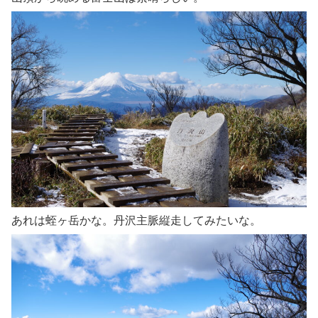
あれは蛭ヶ岳かな。丹沢主脈縦走してみたいな。