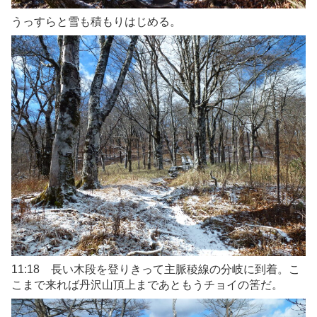
うっすらと雪も積もりはじめる。
11:18 長い木段を登りきって主脈稜線の分岐に到着。こ
こまで来れば丹沢山頂上まであともうチョイの筈だ。