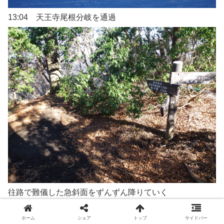
13:04 天王寺尾根分岐を通過
往路で難儀した急斜面をずんずん降りていく
ホーム
シェア
トップ
サイドバー