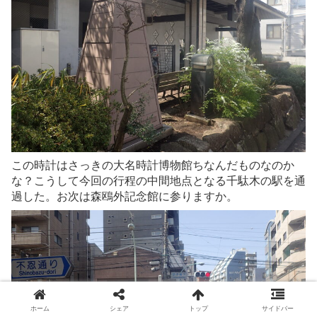
この時計はさっきの大名時計博物館ちなんだものなのか
な？こうして今回の行程の中間地点となる千駄木の駅を通
過した。お次は森鴎外記念館に参りますか。
ホーム
シェア
トップ
サイドバー