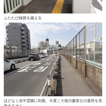
ふたたび線路を越える
ほどなく谷中霊園に到着。今度こそ徳川慶喜公の墓所を見
学するぞ！