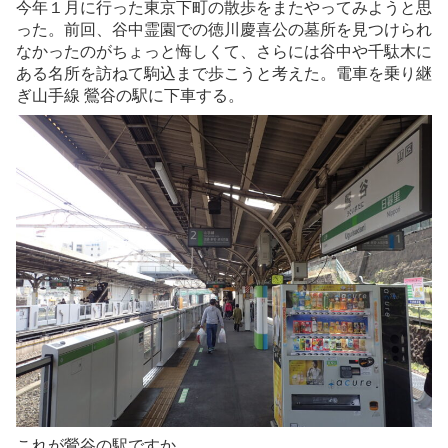
今年１月に行った東京下町の散歩をまたやってみようと思
った。前回、谷中霊園での徳川慶喜公の墓所を見つけられ
なかったのがちょっと悔しくて、さらには谷中や千駄木に
ある名所を訪ねて駒込まで歩こうと考えた。電車を乗り継
ぎ山手線 鶯谷の駅に下車する。
これが鶯谷の駅ですか。