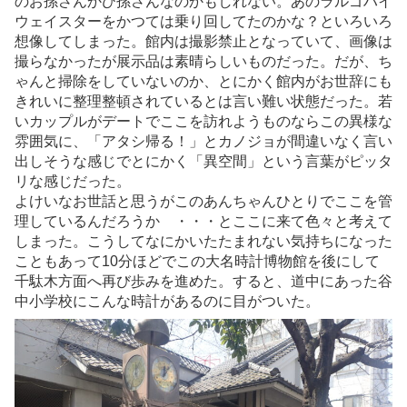
のお孫さんかひ孫さんなのかもしれない。あのラルゴハイ
ウェイスターをかつては乗り回してたのかな？といろいろ
想像してしまった。館内は撮影禁止となっていて、画像は
撮らなかったが展示品は素晴らしいものだった。だが、ち
ゃんと掃除をしていないのか、とにかく館内がお世辞にも
きれいに整理整頓されているとは言い難い状態だった。若
いカップルがデートでここを訪れようものならこの異様な
雰囲気に、「アタシ帰る！」とカノジョが間違いなく言い
出しそうな感じでとにかく「異空間」という言葉がピッタ
リな感じだった。
よけいなお世話と思うがこのあんちゃんひとりでここを管
理しているんだろうか ・・・とここに来て色々と考えて
しまった。こうしてなにかいたたまれない気持ちになった
こともあって10分ほどでこの大名時計博物館を後にして
千駄木方面へ再び歩みを進めた。すると、道中にあった谷
中小学校にこんな時計があるのに目がついた。