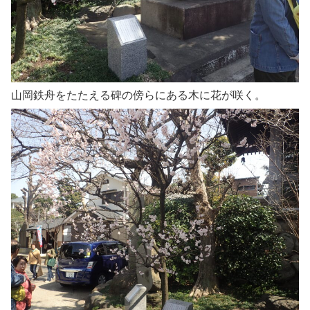
山岡鉄舟をたたえる碑の傍らにある木に花が咲く。