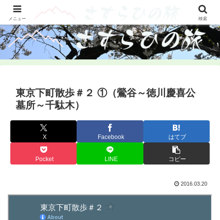
山旅・輪旅・古刹をさすらふツアーレポ
メニュー
検索
東京下町散歩＃２ ①（鶯谷～徳川慶喜公
墓所～千駄木）
X
Facebook
はてブ
Pocket
LINE
コピー
2016.03.20