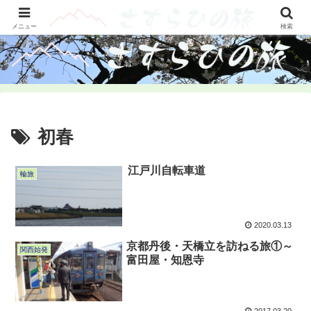
山旅・輪旅・古刹をさすらふツアーレポ
メニュー
検索
初春
江戸川自転車道
輪旅
2020.03.13
京都丹後・天橋立を訪ねる旅①～
関西始発
富田屋・知恩寺
2017.03.20