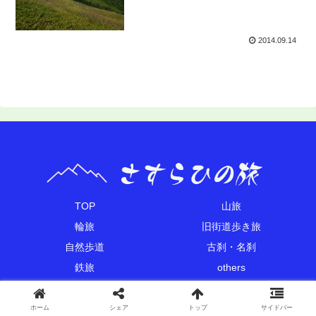
2014.09.14
TOP
山旅
輪旅
旧街道歩き旅
自然歩道
古刹・名刹
鉄旅
others
Copyright © 2011-2026 さすらひの旅 All Rights Reserved.
ホーム
シェア
トップ
サイドバー