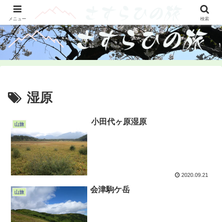
山旅・輪旅・古刹をさすらふツアーレポ
メニュー
検索
湿原
小田代ヶ原湿原
山旅
2020.09.21
会津駒ケ岳
山旅