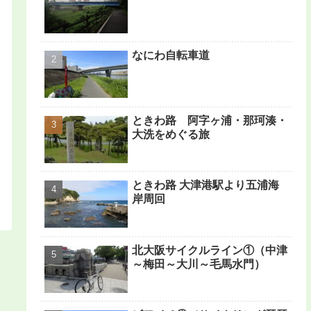
なにわ自転車道
ときわ路 阿字ヶ浦・那珂湊・
大洗をめぐる旅
ときわ路 大津港駅より五浦海
岸周回
北大阪サイクルライン①（中津
～梅田～大川～毛馬水門）