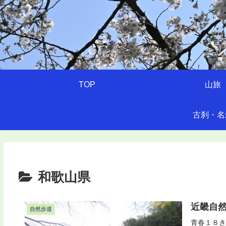
TOP
山旅
古刹・名
和歌山県
近畿自然
自然歩道
青春１８き