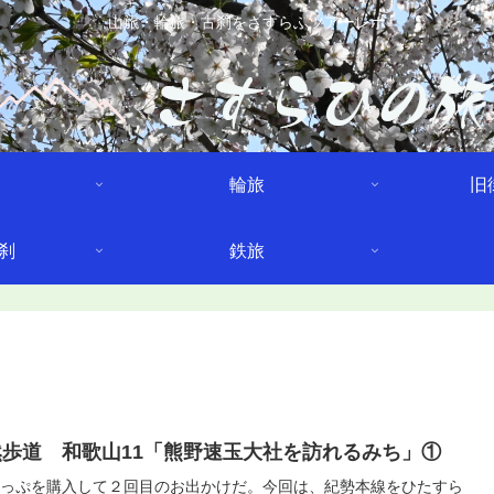
山旅・輪旅・古刹をさすらふツアーレポ
輪旅
旧
刹
鉄旅
歩道 和歌山11「熊野速玉大社を訪れるみち」①
っぷを購入して２回目のお出かけだ。今回は、紀勢本線をひたすら