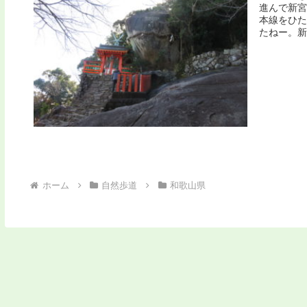
進んで新宮
本線をひた
たねー。新
ホーム
自然歩道
和歌山県