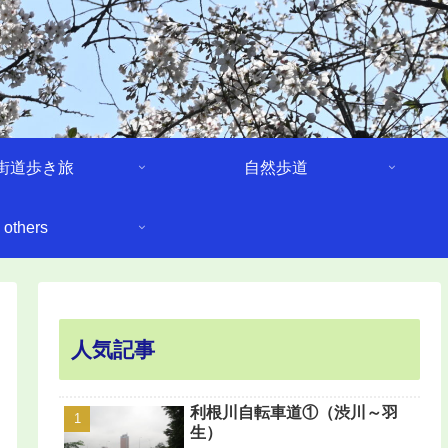
街道歩き旅
自然歩道
others
人気記事
利根川自転車道①（渋川～羽
生）