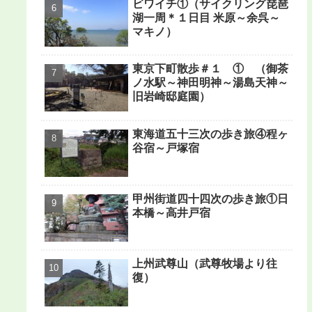
ビワイチ①（サイクリング琵琶
湖一周＊１日目 米原～余呉～
マキノ）
東京下町散歩＃１ ① （御茶
ノ水駅～神田明神～湯島天神～
旧岩崎邸庭園）
東海道五十三次の歩き旅④程ヶ
谷宿～戸塚宿
甲州街道四十四次の歩き旅①日
本橋～高井戸宿
上州武尊山（武尊牧場より往
復）